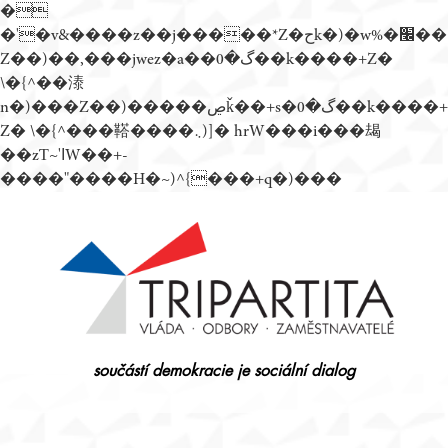
�
�'�v&����z��j�����*Z�حk�)�w%�׬��
Z��)��,���jwez�a��گ�0��k����+Z�
\�{^��溙
n�)���Z��)�����ڝǩ��+s�گ�0��k����+
Z� \�{^���鞳����܆)]� hrW���i���朅
��zƬ~'ߊW��+-
����"����H�~)^{���+q�)���
Přejít
k
obsahu
webu
součástí demokracie je sociální dialog
Tripartita