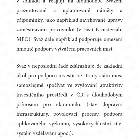
v souladu a reagují na dlouhodobě Svazem
prezentované a uplatňované náměty a
připomínky, jako například navrhované úpravy
zaměstnávání pracovníků (v části E materiálu
MPO). Svaz dále například podporuje omezení
hmotné podpory vytváření pracovních míst.
Svaz v neposlední řadě zdůrazňuje, že základní
úkol pro podporu investic ze strany státu musí
samozřejmě spočívat ve zvyšování atraktivity
investičního prostředí v ČR s dlouhodobým
přínosem pro ekonomiku (stav dopravní
infrastruktury, povolovací procesy, podpora
aplikovaného výzkumu, vysokorychlostní sítě,
systém vzdělávání apod.).