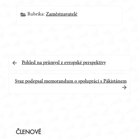
Rubrika:
Zaměstnavatelé
Navigace
Pohled na průmysl z evropské perspektivy
pro
Svaz podepsal memorandum o spolupráci s Pákistánem
příspěvek
Postranní
ČLENOVÉ
panel