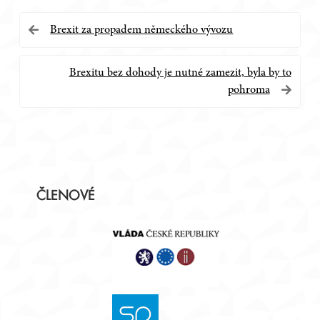
Navigace
Brexit za propadem německého vývozu
pro
Brexitu bez dohody je nutné zamezit, byla by to
příspěvek
pohroma
Postranní
ČLENOVÉ
panel