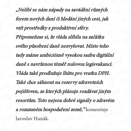
„Nelíbí se nám nápady na zavádění různých
forem nových daní či hledání jiných cest, jak
vzít prostředky z produktivní sféry.
Připomeňme si, že vláda slíbila na začátku
svého působení daně nezvyšovat. Místo toho
tady máme ambiciózně vysokou sazbu digitální
daně s navrženou téměř nulovou legisvakancí.
Vláda také prodlužuje lhůtu pro vratku DPH.
Také chce sáhnout na rezervy zdravotních
pojišťoven, ze kterých plánuje rozdávat jiným
resortům. Toto nejsou dobré signály o zdravém
a rozumném hospodaření země,“
komentuje
Jaroslav Hanák.