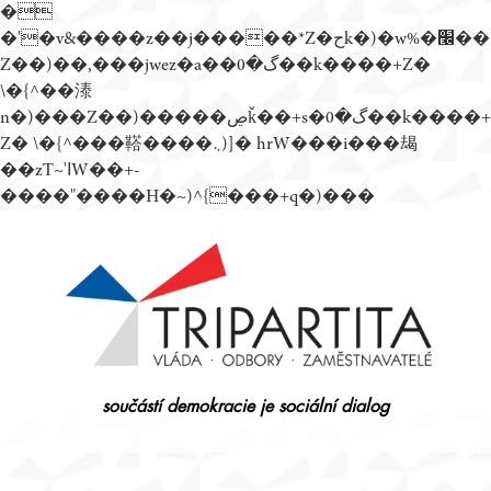
�
�'�v&����z��j�����*Z�حk�)�w%�׬��
Z��)��,���jwez�a��گ�0��k����+Z�
\�{^��溙
n�)���Z��)�����ڝǩ��+s�گ�0��k����+
Z� \�{^���鞳����܆)]� hrW���i���朅
��zƬ~'ߊW��+-
����"����H�~)^{���+q�)���
Přejít
k
obsahu
webu
součástí demokracie je sociální dialog
Tripartita