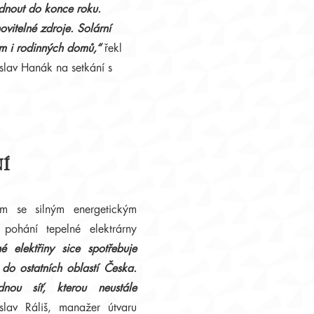
dnout do konce roku.
ovitelné zdroje. Solární
rem i rodinných domů,“
řekl
slav Hanák na setkání s
Í
ům se silným energetickým
pohání tepelné elektrárny
é elektřiny sice spotřebuje
 do ostatních oblastí Česka.
ou síť, kterou neustále
lav Ráliš, manažer útvaru