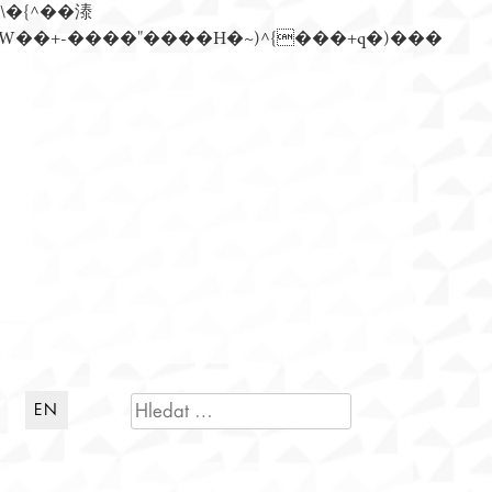
n�)���Z��)�����ڝǩ��+s�گ�0��k����+Z� \�{^���鞳����܆)]� hrW���i���朅��zƬ~'ߊW��+-����"����H�~)^{���+q�)���
VYHLEDÁVÁNÍ
EN