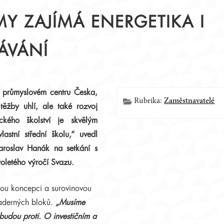
MY ZAJÍMÁ ENERGETIKA I
ÁVÁNÍ
Í
a průmyslovém centru Česka,
Rubrika:
Zaměstnavatelé
těžby uhlí, ale také rozvoj
ckého školství je skvělým
lastní střední školu,“ uvedl
aroslav Hanák na setkání s
stoletého výročí Svazu.
kou koncepci a surovinovou
 jaderných bloků.
„Musíme
budou proti. O investičním a