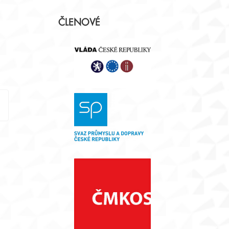
Postranní
ČLENOVÉ
panel