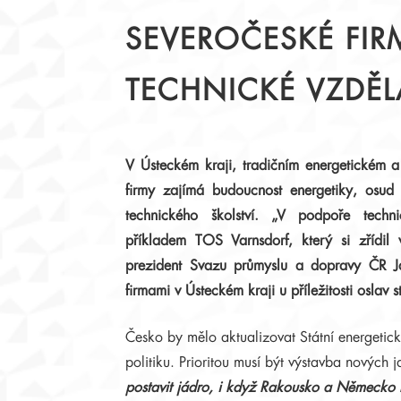
STATUT
PŘEDSEDNICTVO
SEVEROČESKÉ FIR
JEDNACÍ ŘÁD
PRACOVNÍ TÝMY
ČLENOVÉ
KRAJSKÉ RADY
TECHNICKÉ VZDĚL
ZAHRANIČNÍ PARTNEŘI
ZÁZNAMY Z JEDNÁN
PODPORA DIALOGU
V Ústeckém kraji, tradičním energetickém 
firmy zajímá budoucnost energetiky, osud 
technického školství. „V podpoře techni
příkladem TOS Varnsdorf, který si zřídil v
prezident Svazu průmyslu a dopravy ČR J
firmami v Ústeckém kraji u příležitosti oslav 
Česko by mělo aktualizovat Státní energetic
politiku. Prioritou musí být výstavba nových
postavit jádro, i když Rakousko a Německo 