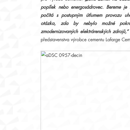
popílek nebo energosádrovec. Bereme je
počítá s postupným útlumem provozu uhel
otázka, zda by nebylo možné pokra
zmodernizovaných elektrárenských zdrojů,“
představenstva výrobce cementu Lafarge Cem