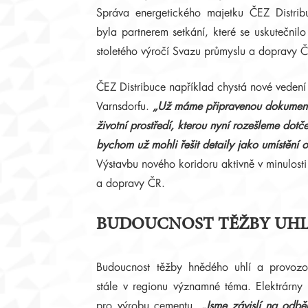
Správa energetického majetku ČEZ Distri
byla partnerem setkání, které se uskutečnilo 
stoletého výročí Svazu průmyslu a dopravy 
ČEZ Distribuce například chystá nové vedení
Varnsdorfu.
„Už máme připravenou dokumenta
životní prostředí, kterou nyní rozešleme dotč
bychom už mohli řešit detaily jako umístění
Výstavbu nového koridoru aktivně v minulosti
a dopravy ČR.
BUDOUCNOST TĚŽBY UHL
Budoucnost těžby hnědého uhlí a provozov
stále v regionu významné téma. Elektrárny 
pro výrobu cementu.
„Jsme závislí na odb