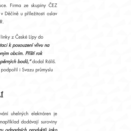
buce. Firma ze skupiny ČEZ
v Děčíně u příležitosti oslav
ČR.
 linky z České Lípy do
ci k posouzení vlivu na
eným obcím. Příští rok
 opěrných bodů,“
dodal Ráliš.
 podpořil i Svazu průmyslu
Í
ání uhelných elektráren je
například dodávají suroviny
ěru odpadních produktů jako