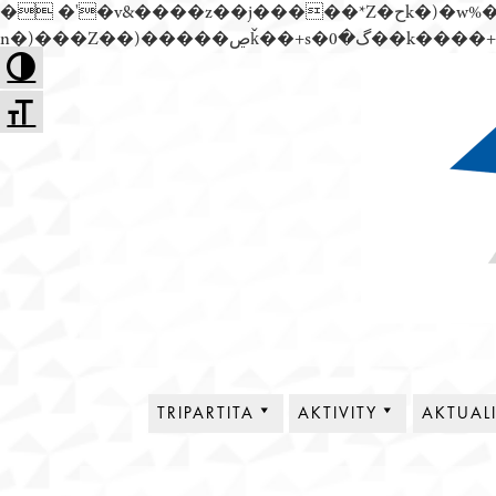
� �'�v&����z��j�����*Z�حk�)�w%�׬��Z��)��,���jwez�a��گ�0��k����+Z� \�{^��溙
Přejít
Toggle High Contrast
k
Toggle Font size
obsahu
webu
Tripartita
TRIPARTITA
AKTIVITY
AKTUAL
O NÁS
PLENÁRNÍ SCHŮZE