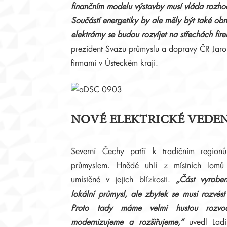
finančním modelu výstavby musí vláda rozho
Součástí energetiky by ale měly být také obn
elektrárny se budou rozvíjet na střechách fi
prezident Svazu průmyslu a dopravy ČR Jaro
firmami v Ústeckém kraji.
NOVÉ ELEKTRICKÉ VEDEN
Severní Čechy patří k tradičním region
průmyslem. Hnědé uhlí z místních lomů 
umístěné v jejich blízkosti.
„Část vyroben
lokální průmysl, ale zbytek se musí rozvést
Proto tady máme velmi hustou rozvodn
modernizujeme a rozšiřujeme,“
uvedl Ladis