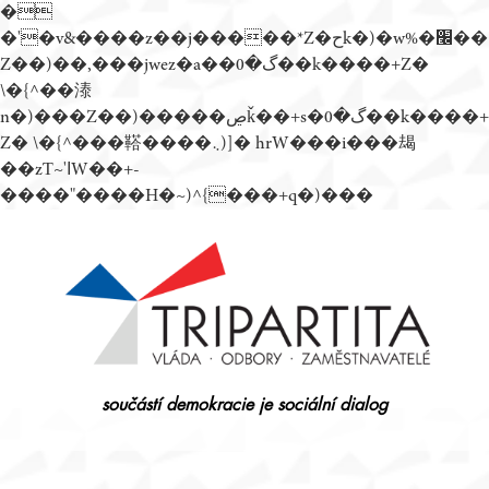
�
�'�v&����z��j�����*Z�حk�)�w%�׬��
Z��)��,���jwez�a��گ�0��k����+Z�
\�{^��溙
n�)���Z��)�����ڝǩ��+s�گ�0��k����+
Z� \�{^���鞳����܆)]� hrW���i���朅
��zƬ~'ߊW��+-
����"����H�~)^{���+q�)���
Přejít
k
obsahu
webu
součástí demokracie je sociální dialog
Tripartita