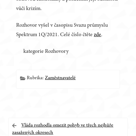
vůči krizím.
Rozhovor vyšel v časopisu Svazu průmyslu
Spektrum 1Q/2021. Celé číslo čtěte
zde
.
kategorie Rozhovory
Rubrika:
Zaměstnavatelé
Navigace
Vláda rozhodla omezit pohyb ve třech nejhůře
zasažených okresech