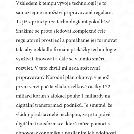
Vzhledem k tempu vývoje technologií je to
samozřejmě množství připravované regulace.
Ta již z principu za technologiemi pokulhává.
Snažíme se proto sledovat komplexně celé
regulatorní prostředí a pomáháme jej formovat
tak, aby nekladlo firmám překážky technologie
využívat, inovovat a dále se v tomto směru
rozvíjet. V tuto chvíli mi nedá spát nyní
připravovaný Národní plán obnovy, v jehož
první verzi počítá vláda z celkové částky 172
miliard korun s alokací pouhé 1 miliardy na
digitální transformaci podniků. Je smutné, že
vládní představitelé nechápou, že je to právě
digitální transformace, která může pomoct s
obnovou ekonomiky a posílením její odolnosti