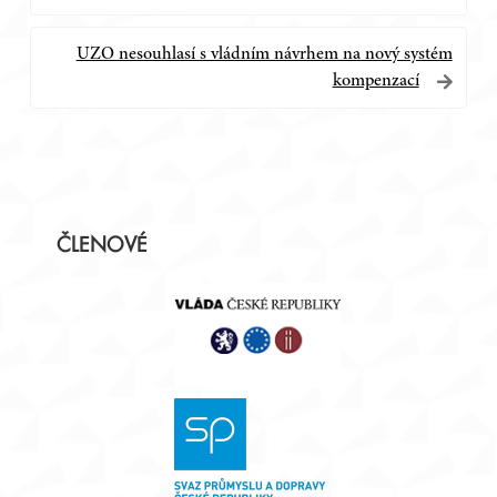
pro
příspěvek
UZO nesouhlasí s vládním návrhem na nový systém
kompenzací
Postranní
ČLENOVÉ
panel