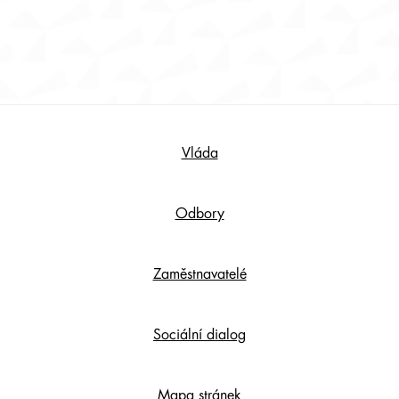
Footer
Vláda
Content
Odbory
Zaměstnavatelé
Sociální dialog
Mapa stránek