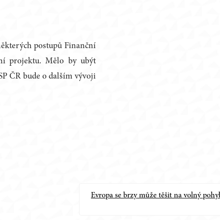
 některých postupů Finanční
ní projektu. Mělo by ubýt
 SP ČR bude o dalším vývoji
Evropa se brzy může těšit na volný pohy