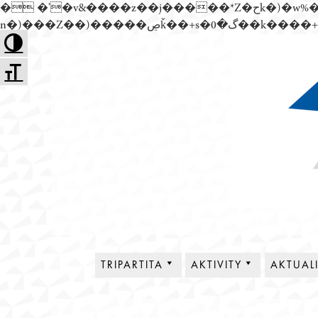
� �'�v&����z��j�����*Z�حk�)�w%�׬��Z��)��,���jwez�a��گ�0��k����+Z� \�{^��溙
Přejít
Toggle High Contrast
k
Toggle Font size
obsahu
webu
Tripartita
TRIPARTITA
AKTIVITY
AKTUAL
O NÁS
PLENÁRNÍ SCHŮZE