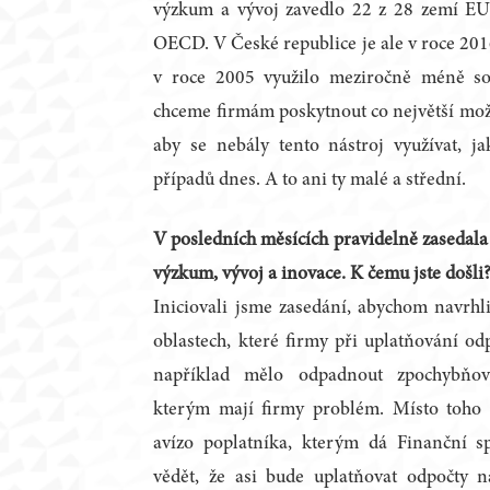
výzkum a vývoj zavedlo 22 z 28 zemí EU
OECD. V České republice je ale v roce 201
v roce 2005 využilo meziročně méně s
chceme firmám poskytnout co největší možno
aby se nebály tento nástroj využívat, j
případů dnes. A to ani ty malé a střední.
V posledních měsících pravidelně zasedala
výzkum, vývoj a inovace. K čemu jste došli
Iniciovali jsme zasedání, abychom navrhl
oblastech, které firmy při uplatňování od
například mělo odpadnout zpochybňová
kterým mají firmy problém. Místo toho 
avízo poplatníka, kterým dá Finanční 
vědět, že asi bude uplatňovat odpočty 