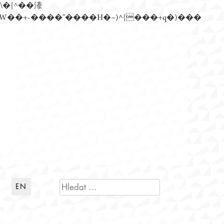
n�)���Z��)�����ڝǩ��+s�گ�0��k����+Z� \�{^���鞳����܆)]� hrW���i���朅��zƬ~'ߊW��+-����"����H�~)^{���+q�)���
VYHLEDÁVÁNÍ
EN