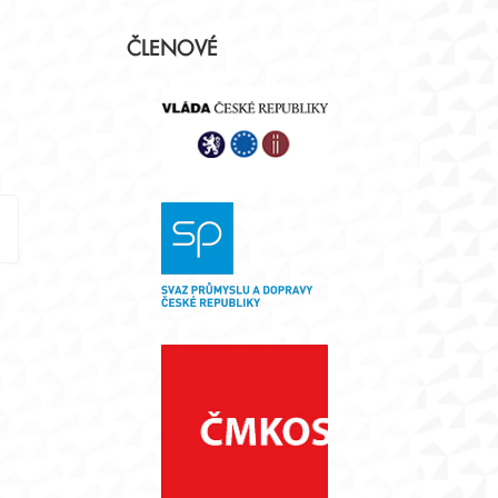
Postranní
ČLENOVÉ
panel