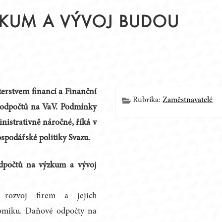
KUM A VÝVOJ BUDOU
Í
terstvem financí a Finanční
Rubrika:
Zaměstnavatelé
 odpočtů na VaV. Podmínky
nistrativně náročné, říká v
spodářské politiky Svazu.
dpočtů na výzkum a vývoj
rozvoj firem a jejich
nomiku. Daňové odpočty na