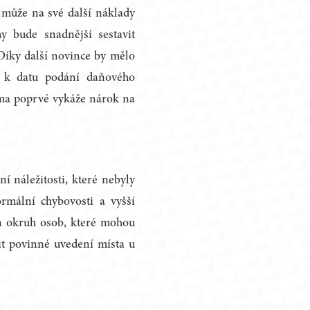
 může na své další náklady
y bude snadnější sestavit
Díky další novince by mělo
i k datu podání daňového
rma poprvé vykáže nárok na
 náležitosti, které nebyly
ormální chybovosti a vyšší
en okruh osob, které mohou
it povinné uvedení místa u