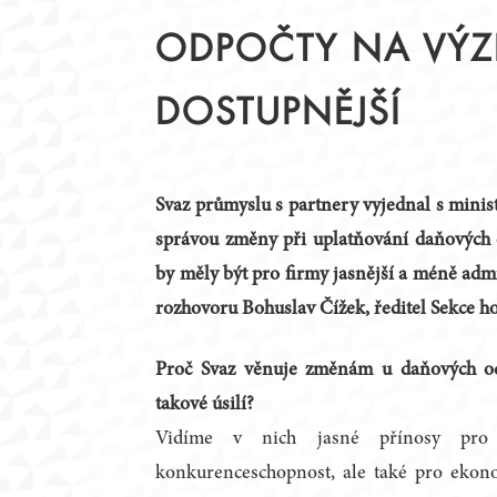
STATUT
PŘEDSEDNICTVO
ODPOČTY NA VÝZ
JEDNACÍ ŘÁD
PRACOVNÍ TÝMY
ČLENOVÉ
KRAJSKÉ RADY
DOSTUPNĚJŠÍ
ZAHRANIČNÍ PARTNEŘI
ZÁZNAMY Z JEDNÁN
PODPORA DIALOGU
Svaz průmyslu s partnery vyjednal s minis
správou změny při uplatňování daňových
by měly být pro firmy jasnější a méně admi
rozhovoru Bohuslav Čížek, ředitel Sekce ho
Proč Svaz věnuje změnám u daňových o
takové úsilí?
Vidíme v nich jasné přínosy pro 
konkurenceschopnost, ale také pro eko