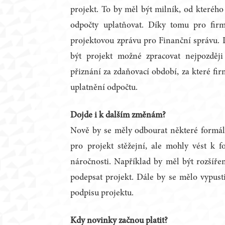
projekt. To by měl být milník, od kterého
odpočty uplatňovat. Díky tomu pro firm
projektovou zprávu pro Finanční správu. 
být projekt možné zpracovat nejpozděj
přiznání za zdaňovací období, za které fi
uplatnění odpočtu.
Dojde i k dalším změnám?
Nově by se měly odbourat některé formální
pro projekt stěžejní, ale mohly vést k f
náročnosti. Například by měl být rozšíř
podepsat projekt. Dále by se mělo vypust
podpisu projektu.
Kdy novinky začnou platit?