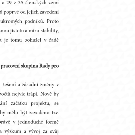
 a 29 z 35 členských zemí
6 poprvé od jejich zavedení
oukromých podniků. Proto
u jistotu a míru stability,
ak je tomu bohužel v řadě
 pracovní skupina Rady pro
?
i řešení a zásadní změny v
počtů nejvíc trápí. Nově by
ní začátku projektu, se
by mělo být zavedeno tzv.
správě v jednoduché formě
na výzkum a vývoj za svůj