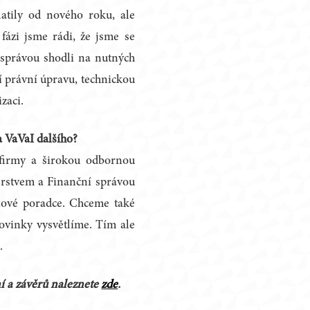
latily od nového roku, ale
fázi jsme rádi, že jsme se
 správou shodli na nutných
í právní úpravu, technickou
zaci.
a VaVaI dalšího?
firmy a širokou odbornou
erstvem a Finanční správou
aňové poradce. Chceme také
ovinky vysvětlíme. Tím ale
.
í a závěrů naleznete
zde
.