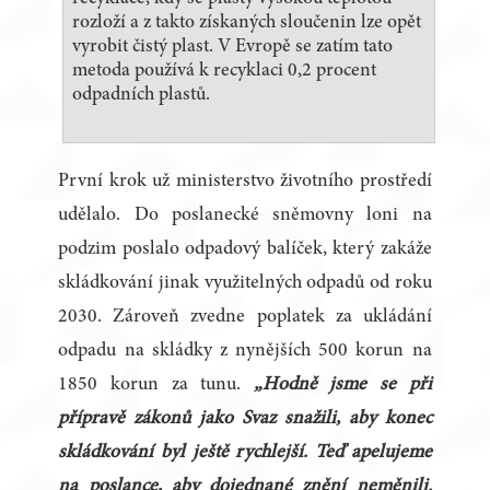
rozloží a z takto získaných sloučenin lze opět
vyrobit čistý plast. V Evropě se zatím tato
metoda používá k recyklaci 0,2 procent
odpadních plastů.
První krok už ministerstvo životního prostředí
udělalo. Do poslanecké sněmovny loni na
podzim poslalo odpadový balíček, který zakáže
skládkování jinak využitelných odpadů od roku
2030. Zároveň zvedne poplatek za ukládání
odpadu na skládky z nynějších 500 korun na
1850 korun za tunu.
„Hodně jsme se při
přípravě zákonů jako Svaz snažili, aby konec
skládkování byl ještě rychlejší. Teď apelujeme
na poslance, aby dojednané znění neměnili.