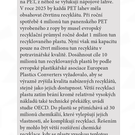
na PET, z něhož se vyfukují nápojové lahve.
V roce 2025 by každá PET lahev měla
obsahovat čtvrtinu recyklátu. Při roční
spotřebě 4 milionů tun panenského PET
vyrobeného z ropy by musel evropský
recyklační průmysl ročně dodat 1 milion tun
recyklovaného plastu. Nyní však má kapacitu
pouze na čtvrt milionu tun recyklátu v
potravinářské kvalitě. Dosáhnout cíle 10
milionů tun recyklovaných plastů by podle
evropské plastikářské asociace European
Plastics Converters vyžadovalo, aby se
výrazně zvýšila kvalita nabízených recyklátů,
stejně jako jejich dostupnost. Větší recyklaci
plastu zatím brání kromě relativně vysokých
nákladů také technické překážky, uvádí
studie OECD. Do plastů se přimíchává až 30
milionů chemikálií, které vylepšují jejich
vlastnosti, ale komplikují recyklaci. Řešením
by mohlo být větší rozšíření chemické
recyklace, kdy se plasty vysokou teplotou