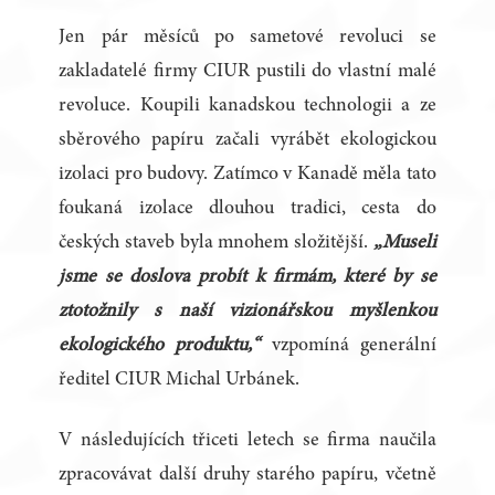
Jen pár měsíců po sametové revoluci se
zakladatelé firmy CIUR pustili do vlastní malé
revoluce. Koupili kanadskou technologii a ze
sběrového papíru začali vyrábět ekologickou
izolaci pro budovy. Zatímco v Kanadě měla tato
foukaná izolace dlouhou tradici, cesta do
českých staveb byla mnohem složitější.
„Museli
jsme se doslova probít k firmám, které by se
ztotožnily s naší vizionářskou myšlenkou
ekologického produktu,“
vzpomíná generální
ředitel CIUR Michal Urbánek.
V následujících třiceti letech se firma naučila
zpracovávat další druhy starého papíru, včetně