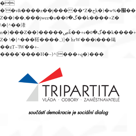
�
�'�v&����z��j�����*Z�حk�)�w%�׬��
Z��)��,���jwez�a��گ�0��k����+Z�
\�{^��溙
n�)���Z��)�����ڝǩ��+s�گ�0��k����+
Z� \�{^���鞳����܆)]� hrW���i���朅
��zƬ~'ߊW��+-
����"����H�~)^{���+q�)���
Přejít
k
obsahu
webu
součástí demokracie je sociální dialog
Tripartita