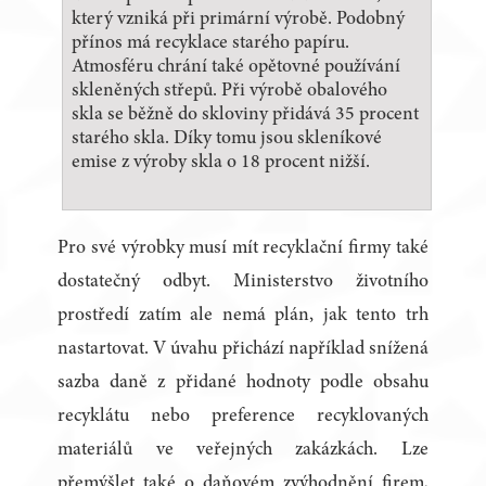
který vzniká při primární výrobě. Podobný
přínos má recyklace starého papíru.
Atmosféru chrání také opětovné používání
skleněných střepů. Při výrobě obalového
skla se běžně do skloviny přidává 35 procent
starého skla. Díky tomu jsou skleníkové
emise z výroby skla o 18 procent nižší.
Pro své výrobky musí mít recyklační firmy také
dostatečný odbyt. Ministerstvo životního
prostředí zatím ale nemá plán, jak tento trh
nastartovat. V úvahu přichází například snížená
sazba daně z přidané hodnoty podle obsahu
recyklátu nebo preference recyklovaných
materiálů ve veřejných zakázkách. Lze
přemýšlet také o daňovém zvýhodnění firem,