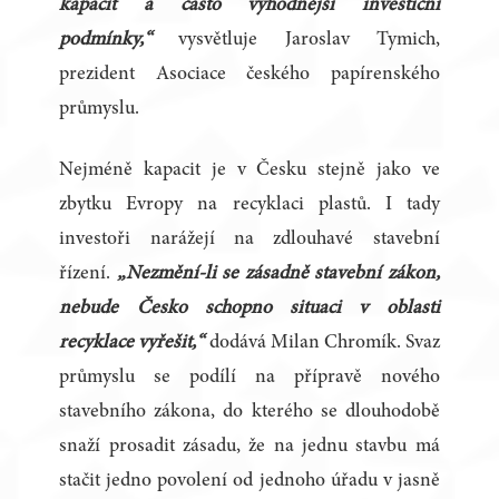
kapacit a často výhodnější investiční
podmínky,“
vysvětluje Jaroslav Tymich,
prezident Asociace českého papírenského
průmyslu.
Nejméně kapacit je v Česku stejně jako ve
zbytku Evropy na recyklaci plastů. I tady
investoři narážejí na zdlouhavé stavební
řízení.
„Nezmění-li se zásadně stavební zákon,
nebude Česko schopno situaci v oblasti
recyklace vyřešit,“
dodává Milan Chromík. Svaz
průmyslu se podílí na přípravě nového
stavebního zákona, do kterého se dlouhodobě
snaží prosadit zásadu, že na jednu stavbu má
stačit jedno povolení od jednoho úřadu v jasně