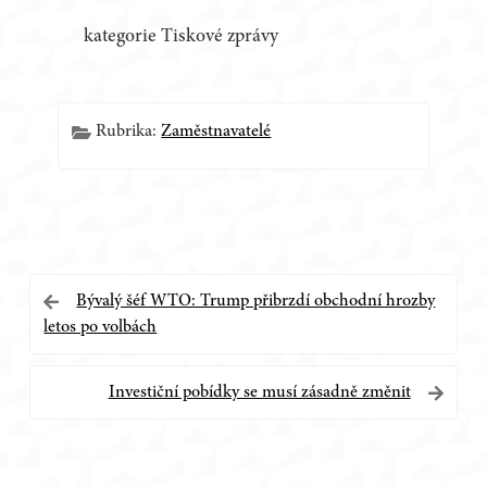
kategorie Tiskové zprávy
Rubrika:
Zaměstnavatelé
Navigace
Bývalý šéf WTO: Trump přibrzdí obchodní hrozby
letos po volbách
pro
příspěvek
Investiční pobídky se musí zásadně změnit