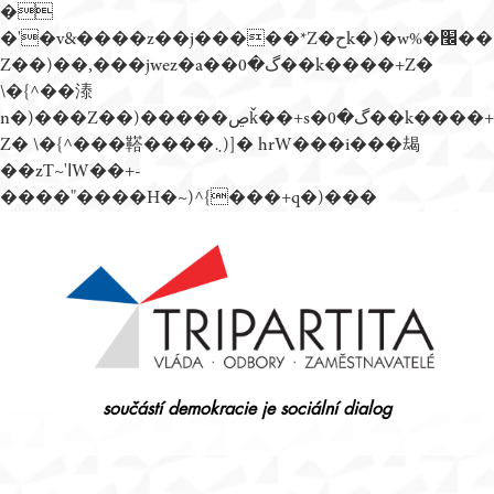
�
�'�v&����z��j�����*Z�حk�)�w%�׬��
Z��)��,���jwez�a��گ�0��k����+Z�
\�{^��溙
n�)���Z��)�����ڝǩ��+s�گ�0��k����+
Z� \�{^���鞳����܆)]� hrW���i���朅
��zƬ~'ߊW��+-
����"����H�~)^{���+q�)���
Přejít
k
obsahu
webu
součástí demokracie je sociální dialog
Tripartita