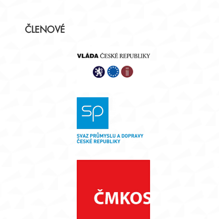
Postranní
ČLENOVÉ
panel