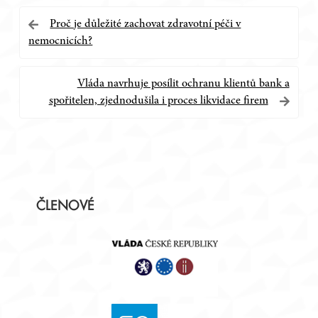
Navigace
Proč je důležité zachovat zdravotní péči v
nemocnicích?
pro
příspěvek
Vláda navrhuje posílit ochranu klientů bank a
spořitelen, zjednodušila i proces likvidace firem
Postranní
ČLENOVÉ
panel