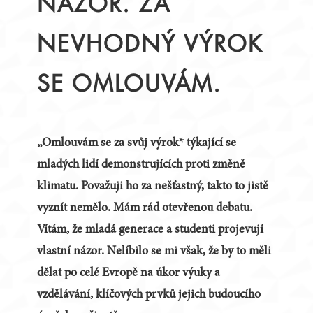
NÁZOR. ZA
NEVHODNÝ VÝROK
SE OMLOUVÁM.
„Omlouvám se za svůj výrok* týkající se
mladých lidí demonstrujících proti změně
klimatu. Považuji ho za nešťastný, takto to jistě
vyznít nemělo. Mám rád otevřenou debatu.
Vítám, že mladá generace a studenti projevují
vlastní názor. Nelíbilo se mi však, že by to měli
dělat po celé Evropě na úkor výuky a
vzdělávání, klíčových prvků jejich budoucího