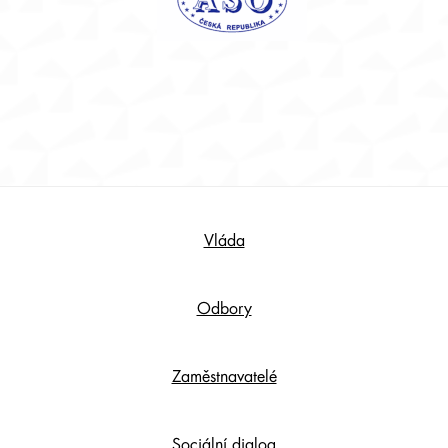
Footer
Vláda
Content
Odbory
Zaměstnavatelé
Sociální dialog