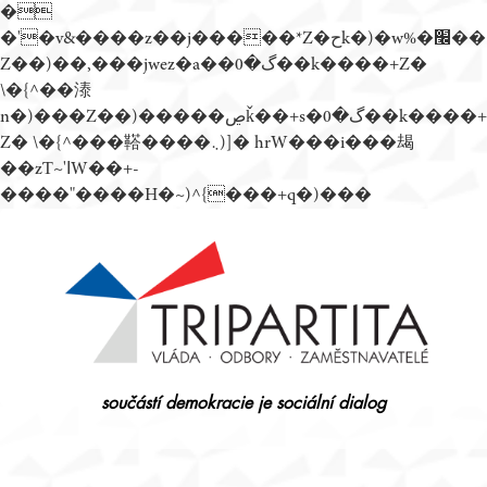
�
�'�v&����z��j�����*Z�حk�)�w%�׬��
Z��)��,���jwez�a��گ�0��k����+Z�
\�{^��溙
n�)���Z��)�����ڝǩ��+s�گ�0��k����+
Z� \�{^���鞳����܆)]� hrW���i���朅
��zƬ~'ߊW��+-
����"����H�~)^{���+q�)���
Přejít
k
obsahu
webu
součástí demokracie je sociální dialog
Tripartita