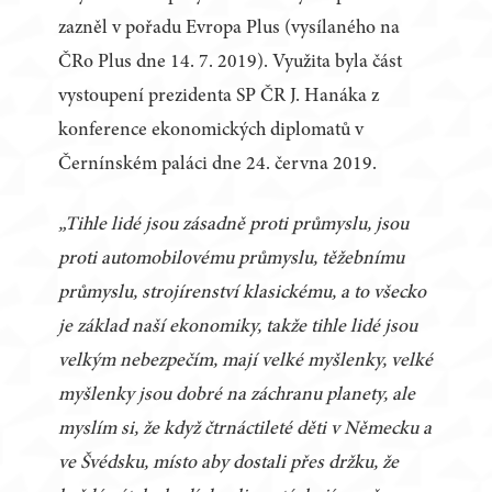
zazněl v pořadu Evropa Plus (vysílaného na
ČRo Plus dne 14. 7. 2019). Využita byla část
vystoupení prezidenta SP ČR J. Hanáka z
konference ekonomických diplomatů v
Černínském paláci dne 24. června 2019.
„Tihle lidé jsou zásadně proti průmyslu, jsou
proti automobilovému průmyslu, těžebnímu
průmyslu, strojírenství klasickému, a to všecko
je základ naší ekonomiky, takže tihle lidé jsou
velkým nebezpečím, mají velké myšlenky, velké
myšlenky jsou dobré na záchranu planety, ale
myslím si, že když čtrnáctileté děti v Německu a
ve Švédsku, místo aby dostali přes držku, že