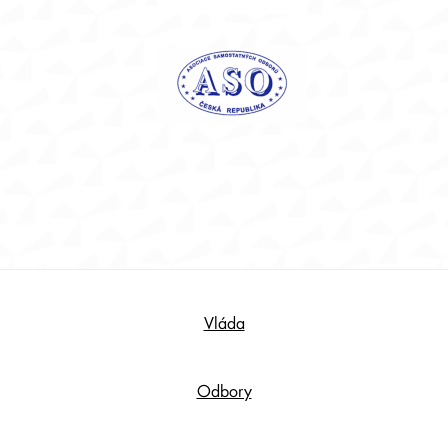
Footer
Vláda
Content
Odbory