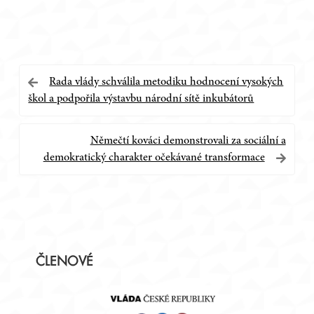
Navigace
Rada vlády schválila metodiku hodnocení vysokých
škol a podpořila výstavbu národní sítě inkubátorů
pro
příspěvek
Němečtí kováci demonstrovali za sociální a
demokratický charakter očekávané transformace
Postranní
ČLENOVÉ
panel