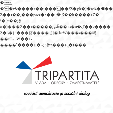
�
�'�v&����z��j�����*Z�حk�)�w%�׬��
Z��)��,���jwez�a��گ�0��k����+Z�
\�{^��溙
n�)���Z��)�����ڝǩ��+s�گ�0��k����+
Z� \�{^���鞳����܆)]� hrW���i���朅
��zƬ~'ߊW��+-
����"����H�~)^{���+q�)���
Přejít
k
obsahu
webu
součástí demokracie je sociální dialog
Tripartita