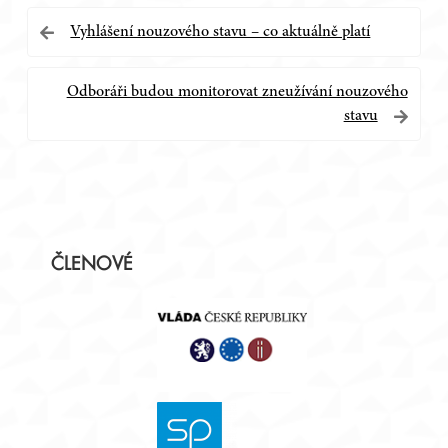
Navigace
Vyhlášení nouzového stavu – co aktuálně platí
pro
Odboráři budou monitorovat zneužívání nouzového
příspěvek
stavu
Postranní
ČLENOVÉ
panel