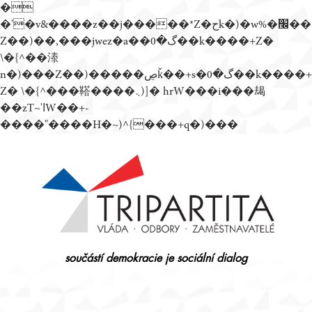
�
�'�v&����z��j�����*Z�حk�)�w%�׬��
Z��)��,���jwez�a��گ�0��k����+Z�
\�{^��溙
n�)���Z��)�����ڝǩ��+s�گ�0��k����+
Z� \�{^���鞳����܆)]� hrW���i���朅
��zƬ~'ߊW��+-
����"����H�~)^{���+q�)���
Přejít
k
obsahu
webu
součástí demokracie je sociální dialog
Tripartita