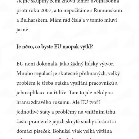
stejné skupiny zemí znovu téměř dvojnásobná
proti roku 2007, a to nepočítáme s Rumunskem
a Bulharskem. Mám rád čísla a v tomto mluví
jasně.
Je něco, co byste EU naopak vytkl?
EU není dokonalá, jako žádný lidský výtvor.
Mnoho regulací je skutečně přehnaných, velký
problém je třeba otázka vysílání pracovníků a
jeho aplikace na řidiče. Tam to jde někdy za
hranu zdravého rozumu. Ale EU tvoří
jednotlivé státy a problémy na vnitřním trhu
často pramení z jejich skryté snahy chránit si
domácí píseček. Bohužel však velká většina