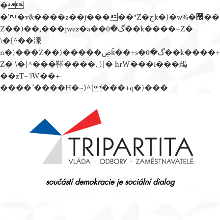
�
�'�v&����z��j�����*Z�حk�)�w%�׬��
Z��)��,���jwez�a��گ�0��k����+Z�
\�{^��溙
n�)���Z��)�����ڝǩ��+s�گ�0��k����+
Z� \�{^���鞳����܆)]� hrW���i���朅
��zƬ~'ߊW��+-
����"����H�~)^{���+q�)���
Přejít
k
obsahu
webu
součástí demokracie je sociální dialog
Tripartita