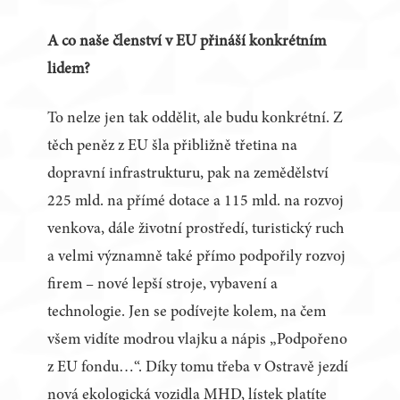
A co naše členství v EU přináší konkrétním
lidem?
To nelze jen tak oddělit, ale budu konkrétní. Z
těch peněz z EU šla přibližně třetina na
dopravní infrastrukturu, pak na zemědělství
225 mld. na přímé dotace a 115 mld. na rozvoj
venkova, dále životní prostředí, turistický ruch
a velmi významně také přímo podpořily rozvoj
firem – nové lepší stroje, vybavení a
technologie. Jen se podívejte kolem, na čem
všem vidíte modrou vlajku a nápis „Podpořeno
z EU fondu…“. Díky tomu třeba v Ostravě jezdí
nová ekologická vozidla MHD, lístek platíte