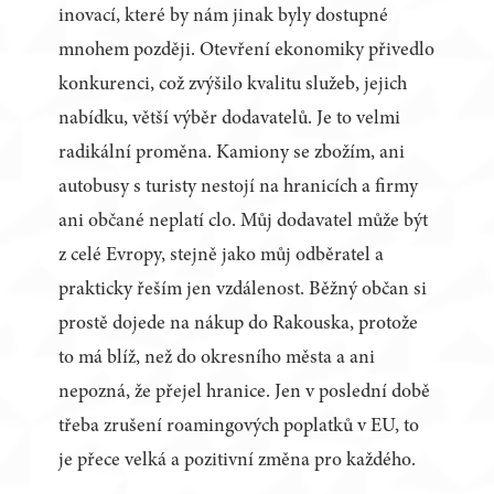
inovací, které by nám jinak byly dostupné
mnohem později. Otevření ekonomiky přivedlo
konkurenci, což zvýšilo kvalitu služeb, jejich
nabídku, větší výběr dodavatelů. Je to velmi
radikální proměna. Kamiony se zbožím, ani
autobusy s turisty nestojí na hranicích a firmy
ani občané neplatí clo. Můj dodavatel může být
z celé Evropy, stejně jako můj odběratel a
prakticky řeším jen vzdálenost. Běžný občan si
prostě dojede na nákup do Rakouska, protože
to má blíž, než do okresního města a ani
nepozná, že přejel hranice. Jen v poslední době
třeba zrušení roamingových poplatků v EU, to
je přece velká a pozitivní změna pro každého.