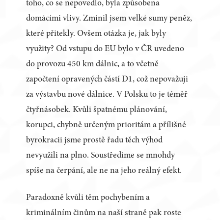
toho, co se nepovedlo, byla způsobena
domácími vlivy. Zmínil jsem velké sumy peněz,
které přitekly. Ovšem otázka je, jak byly
využity? Od vstupu do EU bylo v ČR uvedeno
do provozu 450 km dálnic, a to včetně
započtení opravených částí D1, což nepovažuji
za výstavbu nové dálnice. V Polsku to je téměř
čtyřnásobek. Kvůli špatnému plánování,
korupci, chybně určeným prioritám a přílišné
byrokracii jsme prostě řadu těch výhod
nevyužili na plno. Soustředíme se mnohdy
spíše na čerpání, ale ne na jeho reálný efekt.
Paradoxně kvůli těm pochybením a
kriminálním činům na naší straně pak roste