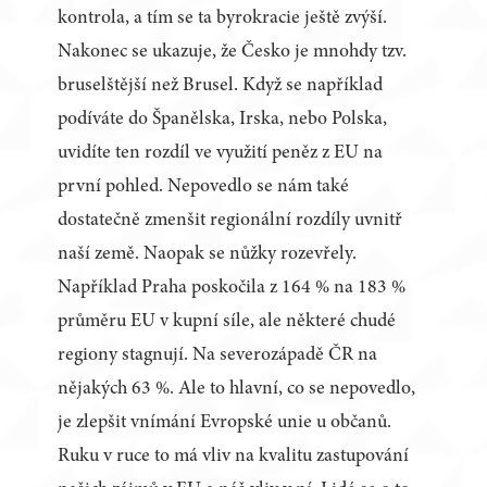
kontrola, a tím se ta byrokracie ještě zvýší.
Nakonec se ukazuje, že Česko je mnohdy tzv.
bruselštější než Brusel. Když se například
podíváte do Španělska, Irska, nebo Polska,
uvidíte ten rozdíl ve využití peněz z EU na
první pohled. Nepovedlo se nám také
dostatečně zmenšit regionální rozdíly uvnitř
naší země. Naopak se nůžky rozevřely.
Například Praha poskočila z 164 % na 183 %
průměru EU v kupní síle, ale některé chudé
regiony stagnují. Na severozápadě ČR na
nějakých 63 %. Ale to hlavní, co se nepovedlo,
je zlepšit vnímání Evropské unie u občanů.
Ruku v ruce to má vliv na kvalitu zastupování