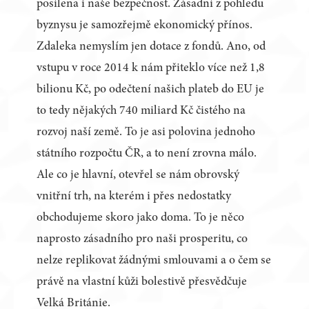
posílena i naše bezpečnost. Zásadní z pohledu
byznysu je samozřejmě ekonomický přínos.
Zdaleka nemyslím jen dotace z fondů. Ano, od
vstupu v roce 2014 k nám přiteklo více než 1,8
bilionu Kč, po odečtení našich plateb do EU je
to tedy nějakých 740 miliard Kč čistého na
rozvoj naší země. To je asi polovina jednoho
státního rozpočtu ČR, a to není zrovna málo.
Ale co je hlavní, otevřel se nám obrovský
vnitřní trh, na kterém i přes nedostatky
obchodujeme skoro jako doma. To je něco
naprosto zásadního pro naši prosperitu, co
nelze replikovat žádnými smlouvami a o čem se
právě na vlastní kůži bolestivě přesvědčuje
Velká Británie.