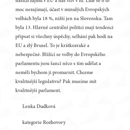
našich zájmů v EU a náš vliv v ní. Lidé se o to
moc nezajímají, účast v minulých Evropských
volbách byla 18 %, nižší jen na Slovensku. Tam
byla 13. Hlavně centrální politici mají tendenci
připsat si všechny úspěchy, selhání pak hodí na
EU a zlý Brusel. To je krátkozraké a
nebezpečné. Blížící se volby do Evropského
parlamentu jsou šancí něco s tím udělat a
neměli bychom ji promarnit. Chceme
kvalitnější legislativu? Pak musíme mít
kvalitnější parlament.
Lenka Dudková
kategorie Rozhovory