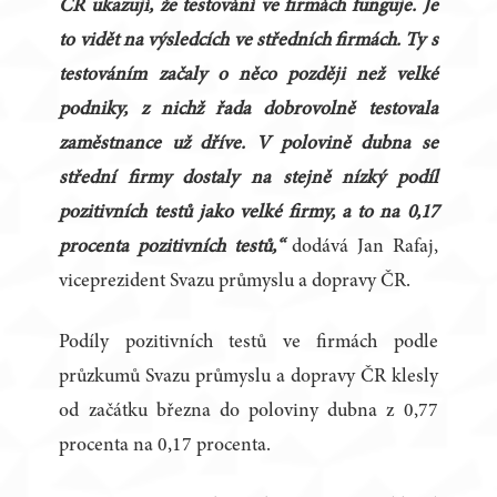
ČR ukazují, že testování ve firmách funguje. Je
to vidět na výsledcích ve středních firmách. Ty s
testováním začaly o něco později než velké
podniky, z nichž řada dobrovolně testovala
zaměstnance už dříve. V polovině dubna se
střední firmy dostaly na stejně nízký podíl
pozitivních testů jako velké firmy, a to na 0,17
procenta pozitivních testů,“
dodává Jan Rafaj,
viceprezident Svazu průmyslu a dopravy ČR.
Podíly pozitivních testů ve firmách podle
průzkumů Svazu průmyslu a dopravy ČR klesly
od začátku března do poloviny dubna z 0,77
procenta na 0,17 procenta.