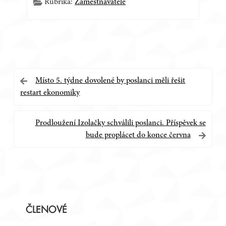
Rubrika:
Zaměstnavatelé
Navigace
Místo 5. týdne dovolené by poslanci měli řešit
restart ekonomiky
pro
příspěvek
Prodloužení Izolačky schválili poslanci. Příspěvek se
bude proplácet do konce června
Postranní
ČLENOVÉ
panel