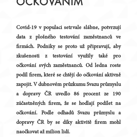
OČKOVÁNÍM
Covid-19 v populaci setrvale slábne, potvrzují
data z plošného testování zaměstnanců ve
firmách. Podniky se proto už připravují, aby
zkušenosti z testování využily také pro
očkování svých zaměstnanců. Od ledna roste
podíl firem, které se chtějí do očkování aktivně
zapojit. V dubnovém průzkumu Svazu průmyslu
a dopravy ČR uvedlo 86 procent ze 190
zúčastněných firem, že se hodlají podílet na
očkování. Podle odhadů Svazu průmyslu a
dopravy ČR by se díky aktivitě firem mohl
naočkovat až milion lidí.