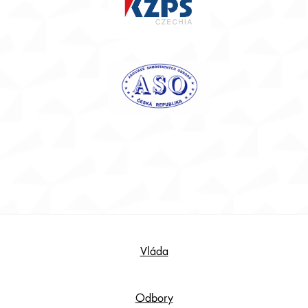
Footer
Vláda
Content
Odbory