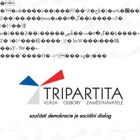
�
�'�v&����z��j�����*Z�حk�)�w%�׬��
Z��)��,���jwez�a��گ�0��k����+Z�
\�{^��溙
n�)���Z��)�����ڝǩ��+s�گ�0��k����+
Z� \�{^���鞳����܆)]� hrW���i���朅
��zƬ~'ߊW��+-
����"����H�~)^{���+q�)���
Přejít
k
obsahu
webu
součástí demokracie je sociální dialog
Tripartita