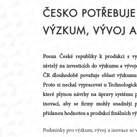
STATUT
PŘEDSEDNICTVO
ČESKO POTŘEBUJE
JEDNACÍ ŘÁD
PRACOVNÍ TÝMY
ČLENOVÉ
KRAJSKÉ RADY
VÝZKUM, VÝVOJ 
ZAHRANIČNÍ PARTNEŘI
ZÁZNAMY Z JEDNÁN
PODPORA DIALOGU
Posun České republiky k produkci s vy
závislý na investicích do výzkumu a vývoj
ČR dlouhodobě považuje oblast výzkumu a
Proto si nechal vypracovat u Technologick
které plynou návrhy na úpravy systému 
inovací, aby se firmy mohly snadněji 
přidanou hodnotou a produkcí finálních v
Podmínky pro výzkum, vývoj a inovace se v