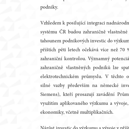
podniky.
Vzhledem k posilující integraci nadnárod
systému ČR budou zahraničně vlastněné p
tahounem podnikových investic do výzkumu
příštích pěti letech očekává více než 7
zahraniční kontrolou. Významný potenciál
zahraničně vlastněných podniků lze sp
elektrotechnickém průmyslu. V těchto od
silné vazby především na německé inve
Siemens), kteří prosazují zavádění Prům
využitím aplikovaného výzkumu a vývoje, t
ekonomiky, včetně multiplikačních.
Nárůst investic do výzkumu a vývoje v příš