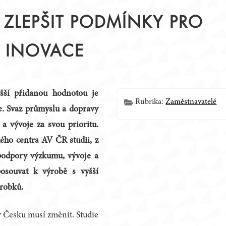
 ZLEPŠIT PODMÍNKY PRO
A INOVACE
Í
šší přidanou hodnotou je
Rubrika:
Zaměstnavatelé
e. Svaz průmyslu a dopravy
 vývoje za svou prioritu.
ého centra AV ČR studii, z
podpory výzkumu, vývoje a
posouvat k výrobě s vyšší
ýrobků.
 Česku musí změnit. Studie