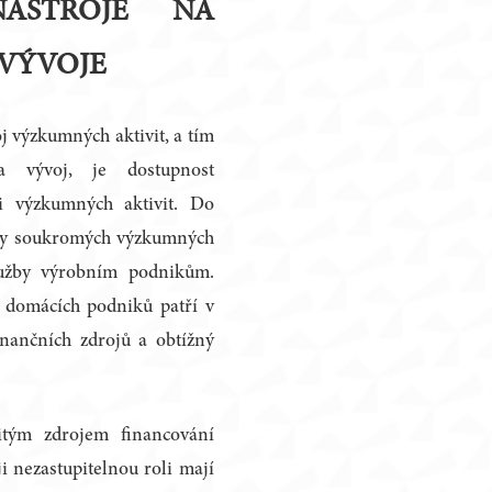
NÁSTROJE NA
VÝVOJE
 výzkumných aktivit, a tím
 vývoj, je dostupnost
ci výzkumných aktivit. Do
ity soukromých výzkumných
služby výrobním podnikům.
y domácích podniků patří v
inančních zdrojů a obtížný
itým zdrojem financování
 nezastupitelnou roli mají