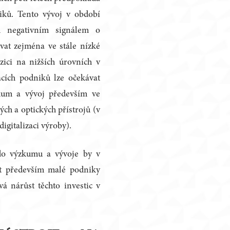
iků. Tento vývoj v období
m negativním signálem o
vat zejména ve stále nízké
zici na nižších úrovních v
cích podniků lze očekávat
kum a vývoj především ve
ých a optických přístrojů (v
igitalizaci výroby).
 do výzkumu a vývoje by v
t především malé podniky
á nárůst těchto investic v