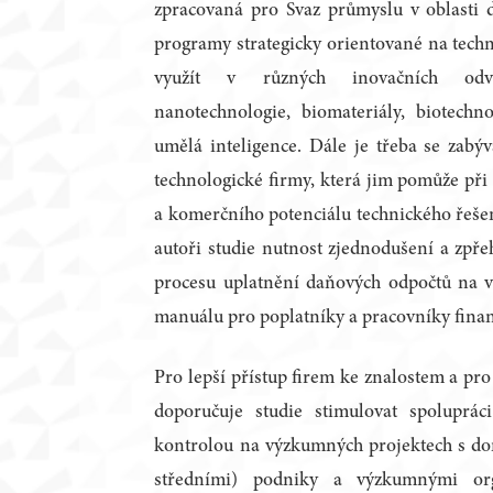
zpracovaná pro Svaz průmyslu v oblasti d
programy strategicky orientované na techn
využít v různých inovačních odvě
nanotechnologie, biomateriály, biotechn
umělá inteligence. Dále je třeba se zabýv
technologické firmy, která jim pomůže při
a komerčního potenciálu technického řeše
autoři studie nutnost zjednodušení a zpře
procesu uplatnění daňových odpočtů na v
manuálu pro poplatníky a pracovníky fina
Pro lepší přístup firem ke znalostem a pro
doporučuje studie stimulovat spoluprá
kontrolou na výzkumných projektech s d
středními) podniky a výzkumnými or