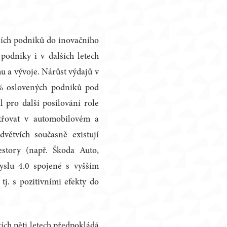
ních podniků do inovačního
odniky i v dalších letech
 a vývoje. Nárůst výdajů v
0 % oslovených podniků pod
 pro další posilování role
atřovat v automobilovém a
větvích současně existují
story (např. Škoda Auto,
yslu 4.0 spojené s vyšším
j. s pozitivními efekty do
tích pěti letech předpokládá