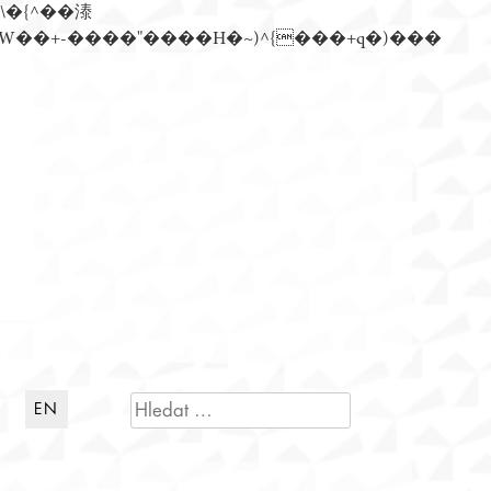
n�)���Z��)�����ڝǩ��+s�گ�0��k����+Z� \�{^���鞳����܆)]� hrW���i���朅��zƬ~'ߊW��+-����"����H�~)^{���+q�)���
VYHLEDÁVÁNÍ
EN