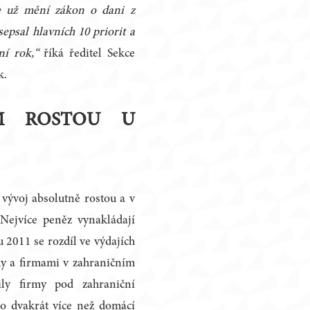
e už mění zákon o dani z
epsal hlavních 10 priorit a
ní rok,“
říká ředitel Sekce
k.
M ROSTOU U
vývoj absolutně rostou a v
Nejvíce peněz vynakládají
 2011 se rozdíl ve výdajích
y a firmami v zahraničním
tily firmy pod zahraniční
lo dvakrát více než domácí