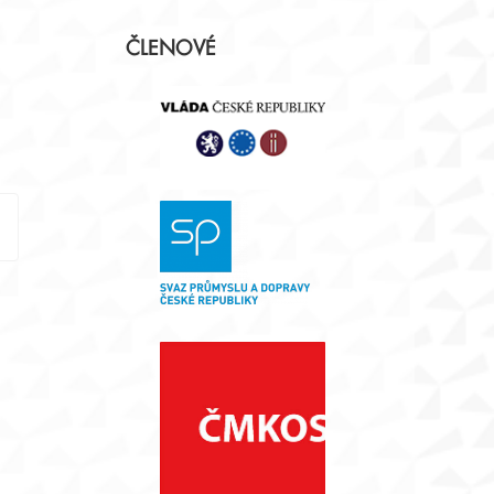
Postranní
ČLENOVÉ
panel