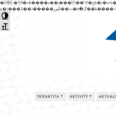
� �'�v&����z��j�����*Z�حk�)�w%�׬��Z��)��,���jwez�a��گ�0��k����+Z� \�{^��溙
Přejít
Toggle High Contrast
k
Toggle Font size
obsahu
webu
Tripartita
TRIPARTITA
AKTIVITY
AKTUAL
O NÁS
PLENÁRNÍ SCHŮZE