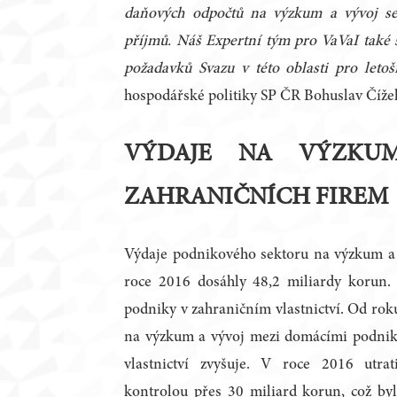
daňových odpočtů na výzkum a vývoj s
příjmů. Náš Expertní tým pro VaVaI také s
požadavků Svazu v této oblasti pro letoš
hospodářské politiky SP ČR Bohuslav Číže
VÝDAJE NA VÝZKU
ZAHRANIČNÍCH FIREM
Výdaje podnikového sektoru na výzkum a 
roce 2016 dosáhly 48,2 miliardy korun. 
podniky v zahraničním vlastnictví. Od roku
na výzkum a vývoj mezi domácími podnik
vlastnictví zvyšuje. V roce 2016 utra
kontrolou přes 30 miliard korun, což by