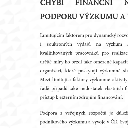
CHYBÍ FINANČNÍ 
PODPORU VÝZKUMU A 
Limitujícím faktorem pro dynamický rozvoj
i soukromých výdajů na výzkum a
kvalifikovaných pracovníků pro realiza
určité míry ho brzdí také omezené kapac
organizací, které poskytují výzkumné 
Mezi limitující faktory výzkumné aktivit
řadě případů také nedostatek vlastních f
přístup k externím zdrojům financování.
Podpora z veřejných rozpočtů je důlež
podnikového výzkumu a vývoje v ČR. Svoji