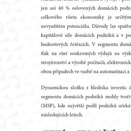
jen asi 40 % oslovených domácích podn
celkového růstu ekonomiky je určitý
nevyužitém potenciálu. Důvody lze spatřo
kapitálové síle domácích podniků a v po
hodnotových řetězcích. V segmentu domá
tlak na růst soukromých výdajů na výz
strojírenství a výrobě počítačů, elektronick
obou případech ve vazbě na automatizaci a d
Dynamickou složku z hlediska investic
segmentu domácích podniků mohly tvoři
(MSP), kde největší podíl podniků očekáv
následujících letech.