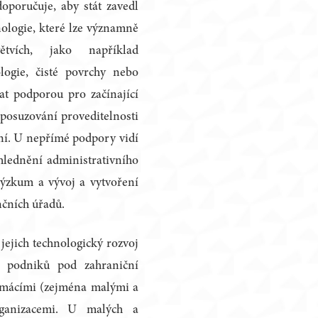
oporučuje, aby stát zavedl
ologie, které lze významně
tvích, jako například
ologie, čisté povrchy nebo
at podporou pro začínající
 posuzování proveditelnosti
ní. U nepřímé podpory vidí
hlednění administrativního
ýzkum a vývoj a vytvoření
nčních úřadů.
 jejich technologický rozvoj
ci podniků pod zahraniční
omácími (zejména malými a
ganizacemi. U malých a