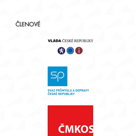
Postranní
ČLENOVÉ
panel