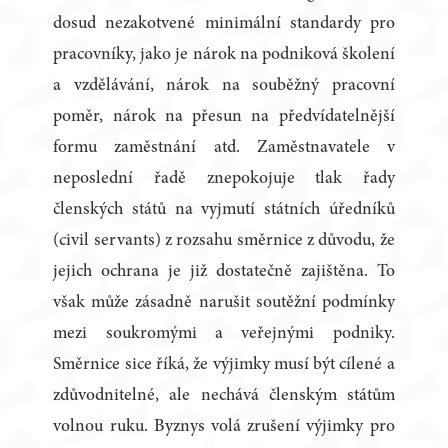
dosud nezakotvené minimální standardy pro
pracovníky, jako je nárok na podniková školení
a vzdělávání, nárok na souběžný pracovní
poměr, nárok na přesun na předvídatelnější
formu zaměstnání atd. Zaměstnavatele v
neposlední řadě znepokojuje tlak řady
členských států na vyjmutí státních úředníků
(civil servants) z rozsahu směrnice z důvodu, že
jejich ochrana je již dostatečně zajištěna. To
však může zásadně narušit soutěžní podmínky
mezi soukromými a veřejnými podniky.
Směrnice sice říká, že výjimky musí být cílené a
zdůvodnitelné, ale nechává členským státům
volnou ruku. Byznys volá zrušení výjimky pro