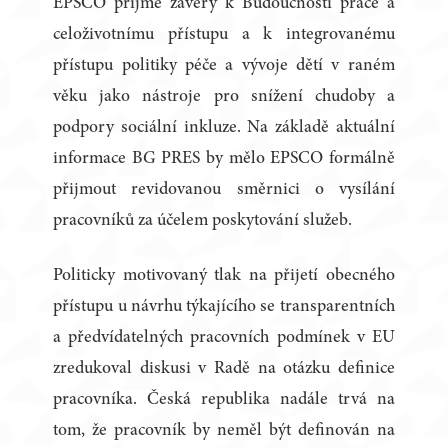
EPSCO přijme závěry k Budoucnosti práce a
celoživotnímu přístupu a k integrovanému
přístupu politiky péče a vývoje dětí v raném
věku jako nástroje pro snížení chudoby a
podpory sociální inkluze. Na základě aktuální
informace BG PRES by mělo EPSCO formálně
přijmout revidovanou směrnici o vysílání
pracovníků za účelem poskytování služeb.
Politicky motivovaný tlak na přijetí obecného
přístupu u návrhu týkajícího se transparentních
a předvídatelných pracovních podmínek v EU
zredukoval diskusi v Radě na otázku definice
pracovníka. Česká republika nadále trvá na
tom, že pracovník by neměl být definován na