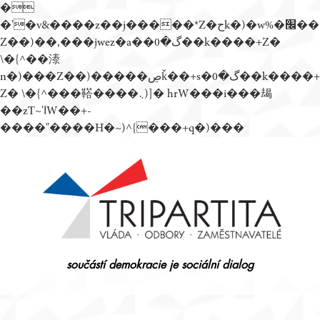
�
�'�v&����z��j�����*Z�حk�)�w%�׬��
Z��)��,���jwez�a��گ�0��k����+Z�
\�{^��溙
n�)���Z��)�����ڝǩ��+s�گ�0��k����+
Z� \�{^���鞳����܆)]� hrW���i���朅
��zƬ~'ߊW��+-
����"����H�~)^{���+q�)���
Přejít
k
obsahu
webu
součástí demokracie je sociální dialog
Tripartita