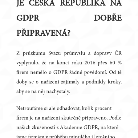
JE ČESKÁ REPUBLIKA NA
GDPR DOBŘE
PŘIPRAVENÁ?
Z průzkumu Svazu průmyslu a dopravy ČR
vyplynulo, že na konci roku 2016 přes 60 %
firem nemělo o GDPR žádné povědomí. Od té
doby se o nařízení zajímaly a podnikly kroky,
aby se na něj nachystaly.
Netroufáme si ale odhadovat, kolik procent
firem je na nařízení skutečně připraveno. Podle
našich zkušeností z Akademie GDPR, na které
jsme firmám v průběhu minulého i letošního