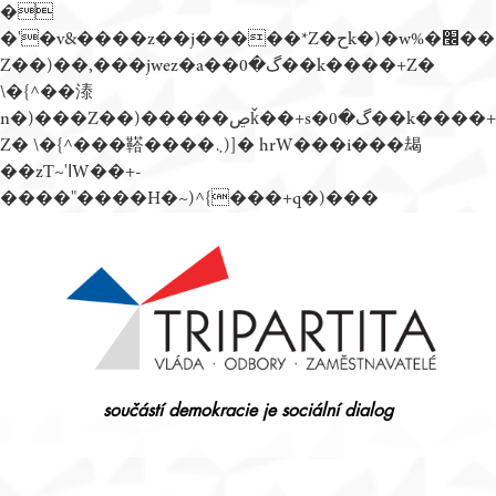
�
�'�v&����z��j�����*Z�حk�)�w%�׬��
Z��)��,���jwez�a��گ�0��k����+Z�
\�{^��溙
n�)���Z��)�����ڝǩ��+s�گ�0��k����+
Z� \�{^���鞳����܆)]� hrW���i���朅
��zƬ~'ߊW��+-
����"����H�~)^{���+q�)���
Přejít
k
obsahu
webu
součástí demokracie je sociální dialog
Tripartita