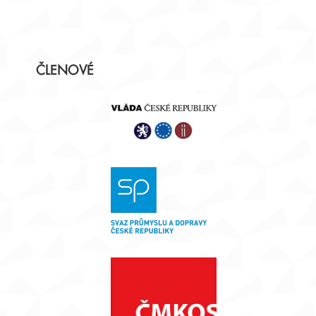
Postranní
ČLENOVÉ
panel