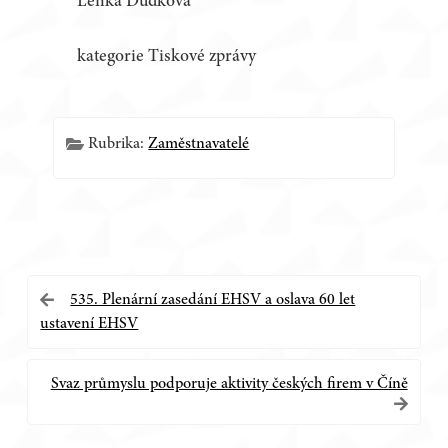
Lenka Dudková
kategorie Tiskové zprávy
Rubrika:
Zaměstnavatelé
Navigace
535. Plenární zasedání EHSV a oslava 60 let
ustavení EHSV
pro
příspěvek
Svaz průmyslu podporuje aktivity českých firem v Číně